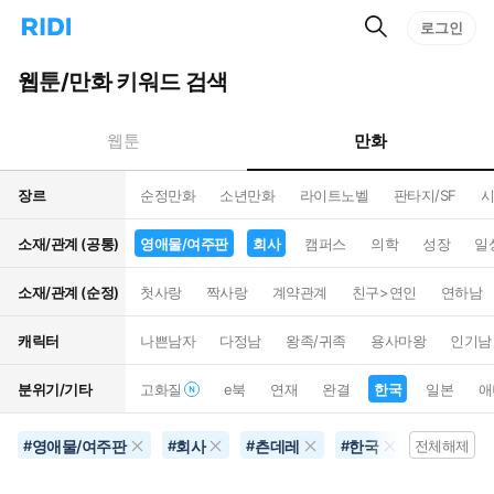
검
리
로그인
인
색
디
스
홈
턴
웹툰/만화 키워드 검색
으
트
로
검
이
색
만화
웹툰
동
장르
순정만화
소년만화
라이트노벨
판타지/SF
시
소재/관계 (공통)
영애물/여주판
회사
캠퍼스
의학
성장
일
소재/관계 (순정)
첫사랑
짝사랑
계약관계
친구>연인
연하남
캐릭터
나쁜남자
다정남
왕족/귀족
용사마왕
인기남
분위기/기타
고화질
e북
연재
완결
한국
일본
애
영애물/여주판
회사
츤데레
한국
#
#
#
#
전체해제