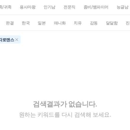
족/귀족
용사마왕
인기남
전문직
좀비/뱀파이어
능글남
완결
한국
일본
애니화
치유
감동
달달함
진
각로맨스
검색결과가 없습니다.
원하는 키워드를 다시 검색해 보세요.