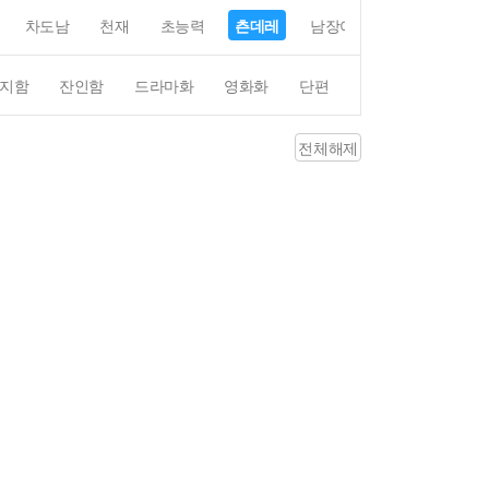
차도남
천재
초능력
츤데레
남장여자
여장남자
지함
잔인함
드라마화
영화화
단편
4컷만화
평점4
전체해제