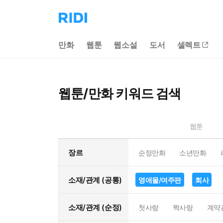
리
디
홈
만화
웹툰
웹소설
도서
셀렉트
으
로
이
동
웹툰/만화 키워드 검색
웹툰
장르
순정만화
소년만화
소재/관계 (공통)
영애물/여주판
회사
소재/관계 (순정)
첫사랑
짝사랑
계약