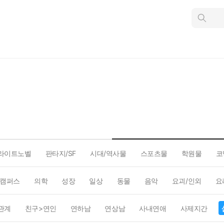
인
스
턴
트
검
색
라이트노벨
판타지/SF
시대/역사물
스포츠물
학원물
코
캠퍼스
의학
성장
일상
동물
음악
요괴/인외
요
관계
친구>연인
연하남
연상남
사내연애
사제지간