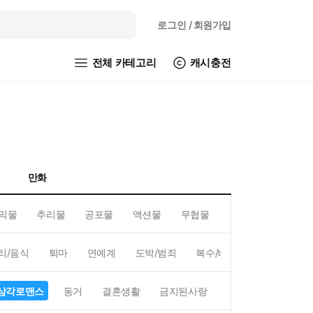
로그인
/ 회원가입
전체 카테고리
캐시충전
만화
믹물
추리물
공포물
액션물
무협물
GL/백합
리/음식
퇴마
연예계
도박/범죄
복수/배신
현대배경
삼각로맨스
동거
결혼생활
금지된사랑
하렘
역하렘