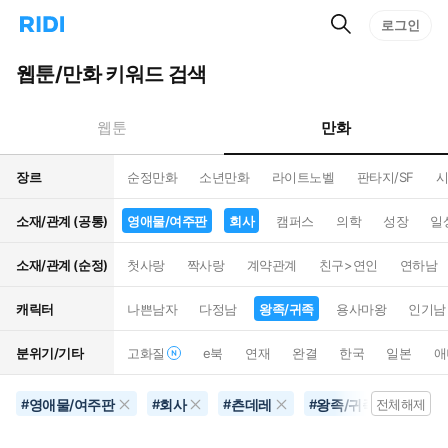
검
리
로그인
인
색
디
스
홈
턴
웹툰/만화 키워드 검색
으
트
로
검
이
색
만화
웹툰
동
장르
순정만화
소년만화
라이트노벨
판타지/SF
시
소재/관계 (공통)
영애물/여주판
회사
캠퍼스
의학
성장
일
소재/관계 (순정)
첫사랑
짝사랑
계약관계
친구>연인
연하남
캐릭터
나쁜남자
다정남
왕족/귀족
용사마왕
인기남
분위기/기타
고화질
e북
연재
완결
한국
일본
애
영애물/여주판
회사
츤데레
왕족/귀족
#
#
#
#
전체해제