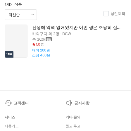
1
개의 작품
성인제외
전생에 악역 영애였지만 이번 생은 조용히 살겠습니다 [웹툰]
카와구치
외 2명
DCW
총 36화
1.0
(
1
)
대여
200원
소장
400원
고객센터
공지사항
서비스
기타 문의
제휴카드
원고 투고