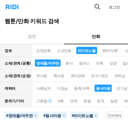
검
리
로그인
인
색
디
스
홈
턴
웹툰/만화 키워드 검색
으
트
로
검
이
색
만화
웹툰
동
장르
순정만화
소년만화
라이트노벨
판타지/SF
시
소재/관계 (공통)
영애물/여주판
회사
캠퍼스
의학
성장
일
소재/관계 (순정)
첫사랑
짝사랑
계약관계
친구>연인
연하남
캐릭터
나쁜남자
다정남
왕족/귀족
용사마왕
인기남
분위기/기타
고화질
e북
연재
완결
한국
일본
애
영애물/여주판
용사마왕
라이트노벨
미래배경
#
#
#
#
전체해제