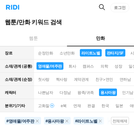
검
리
로그인
인
색
디
스
홈
턴
웹툰/만화 키워드 검색
으
트
로
검
이
색
만화
웹툰
동
장르
순정만화
소년만화
라이트노벨
판타지/SF
시
소재/관계 (공통)
영애물/여주판
회사
캠퍼스
의학
성장
일
소재/관계 (순정)
첫사랑
짝사랑
계약관계
친구>연인
연하남
캐릭터
나쁜남자
다정남
왕족/귀족
용사마왕
인기남
분위기/기타
고화질
e북
연재
완결
한국
일본
애
영애물/여주판
용사마왕
라이트노벨
미래배경
#
#
#
#
전체해제