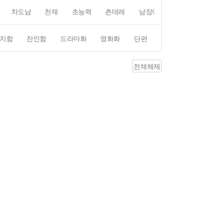
차도남
천재
초능력
츤데레
남장여자
여장남자
지함
잔인함
드라마화
영화화
단편
4컷만화
평점4
전체해제