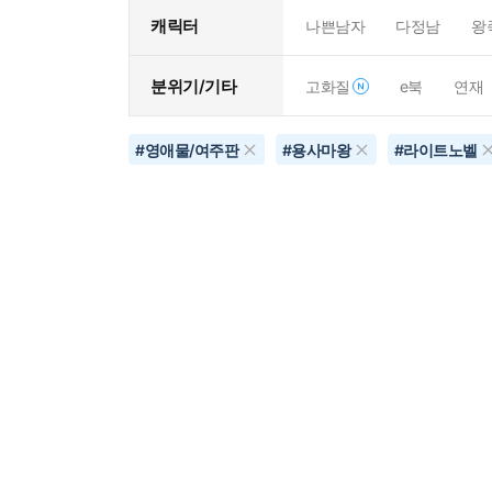
캐릭터
나쁜남자
다정남
왕
분위기/기타
고화질
e북
연재
#
영애물/여주판
#
용사마왕
#
라이트노벨