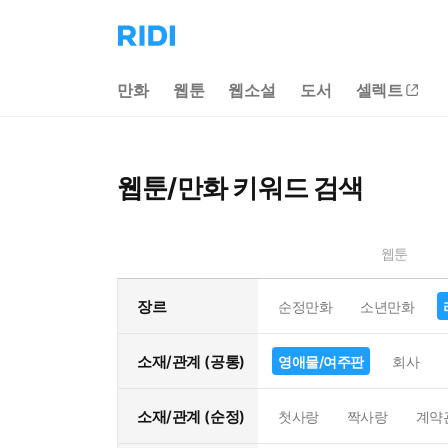
리
디
홈
만화
웹툰
웹소설
도서
셀렉트
으
로
이
동
웹툰/만화 키워드 검색
웹툰
장르
순정만화
소년만화
소재/관계 (공통)
영애물/여주판
회사
소재/관계 (순정)
첫사랑
짝사랑
계약