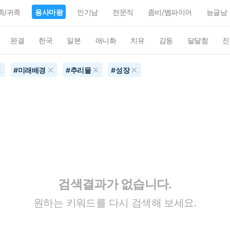
족/귀족
용사마왕
인기남
전문직
좀비/뱀파이어
능글남
완결
한국
일본
애니화
치유
감동
달달함
진
#
미래배경
#
추리물
#
성장
검색결과가 없습니다.
원하는 키워드를 다시 검색해 보세요.