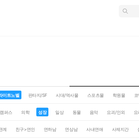
인
스
턴
트
검
색
라이트노벨
판타지/SF
시대/역사물
스포츠물
학원물
코
캠퍼스
의학
성장
일상
동물
음악
요괴/인외
요
관계
친구>연인
연하남
연상남
사내연애
사제지간