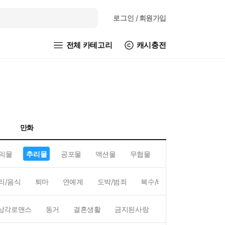
로그인
/ 회원가입
전체 카테고리
캐시충전
만화
믹물
추리물
공포물
액션물
무협물
GL/백합
리/음식
퇴마
연예계
도박/범죄
복수/배신
현대배경
삼각로맨스
동거
결혼생활
금지된사랑
하렘
역하렘