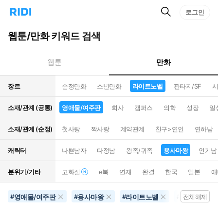
검
리
로그인
인
색
디
스
홈
턴
웹툰/만화 키워드 검색
으
트
로
검
이
색
만화
웹툰
동
장르
순정만화
소년만화
라이트노벨
판타지/SF
시
소재/관계 (공통)
영애물/여주판
회사
캠퍼스
의학
성장
일
소재/관계 (순정)
첫사랑
짝사랑
계약관계
친구>연인
연하남
캐릭터
나쁜남자
다정남
왕족/귀족
용사마왕
인기남
분위기/기타
고화질
e북
연재
완결
한국
일본
애
영애물/여주판
용사마왕
라이트노벨
미래배경
#
#
#
#
전체해제