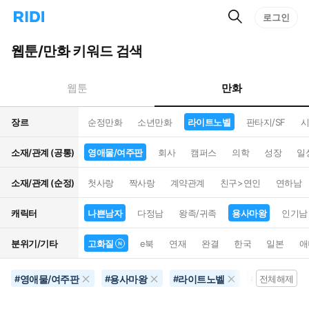
검
리
로그인
인
색
디
스
홈
턴
웹툰/만화 키워드 검색
으
트
로
검
이
색
만화
웹툰
동
장르
순정만화
소년만화
라이트노벨
판타지/SF
시
소재/관계 (공통)
영애물/여주판
회사
캠퍼스
의학
성장
일
소재/관계 (순정)
첫사랑
짝사랑
계약관계
친구>연인
연하남
캐릭터
나쁜남자
다정남
왕족/귀족
용사마왕
인기남
분위기/기타
고화질
e북
연재
완결
한국
일본
애
영애물/여주판
용사마왕
라이트노벨
미래배경
#
#
#
#
전체해제