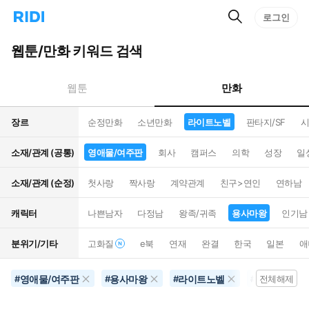
검
리
로그인
인
색
디
스
홈
턴
웹툰/만화 키워드 검색
으
트
로
검
이
색
만화
웹툰
동
장르
순정만화
소년만화
라이트노벨
판타지/SF
시
소재/관계 (공통)
영애물/여주판
회사
캠퍼스
의학
성장
일
소재/관계 (순정)
첫사랑
짝사랑
계약관계
친구>연인
연하남
캐릭터
나쁜남자
다정남
왕족/귀족
용사마왕
인기남
분위기/기타
고화질
e북
연재
완결
한국
일본
애
영애물/여주판
용사마왕
라이트노벨
미래배경
#
#
#
#
전체해제