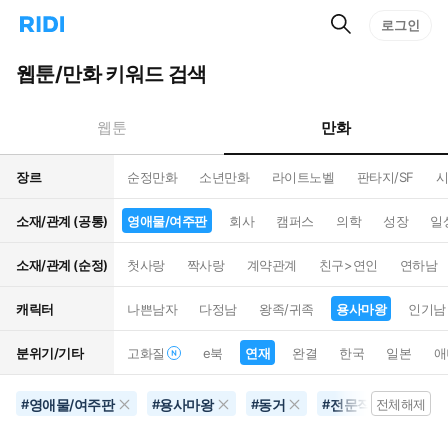
검
리
로그인
인
색
디
스
홈
턴
웹툰/만화 키워드 검색
으
트
로
검
이
색
만화
웹툰
동
장르
순정만화
소년만화
라이트노벨
판타지/SF
시
소재/관계 (공통)
영애물/여주판
회사
캠퍼스
의학
성장
일
소재/관계 (순정)
첫사랑
짝사랑
계약관계
친구>연인
연하남
캐릭터
나쁜남자
다정남
왕족/귀족
용사마왕
인기남
분위기/기타
고화질
e북
연재
완결
한국
일본
애
영애물/여주판
용사마왕
동거
전문직
학원
#
#
#
#
전체해제
#