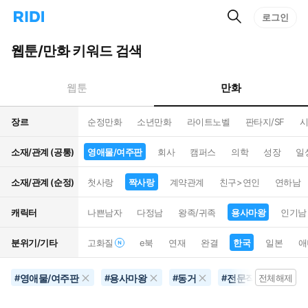
검
리
로그인
인
색
디
스
홈
턴
웹툰/만화 키워드 검색
으
트
로
검
이
색
만화
웹툰
동
장르
순정만화
소년만화
라이트노벨
판타지/SF
시
소재/관계 (공통)
영애물/여주판
회사
캠퍼스
의학
성장
일
소재/관계 (순정)
첫사랑
짝사랑
계약관계
친구>연인
연하남
캐릭터
나쁜남자
다정남
왕족/귀족
용사마왕
인기남
분위기/기타
고화질
e북
연재
완결
한국
일본
애
영애물/여주판
용사마왕
동거
전문직
짝사
#
#
#
#
전체해제
#