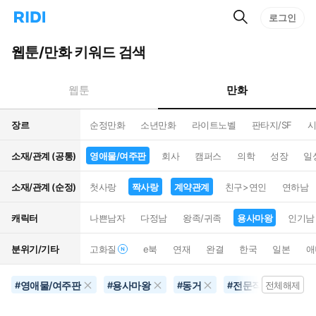
검
리
로그인
인
색
디
스
홈
턴
웹툰/만화 키워드 검색
으
트
로
검
이
색
만화
웹툰
동
장르
순정만화
소년만화
라이트노벨
판타지/SF
시
소재/관계 (공통)
영애물/여주판
회사
캠퍼스
의학
성장
일
소재/관계 (순정)
첫사랑
짝사랑
계약관계
친구>연인
연하남
캐릭터
나쁜남자
다정남
왕족/귀족
용사마왕
인기남
분위기/기타
고화질
e북
연재
완결
한국
일본
애
영애물/여주판
용사마왕
동거
전문직
계약
#
#
#
#
전체해제
#