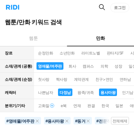
검
리
로그인
인
색
디
스
홈
턴
웹툰/만화 키워드 검색
으
트
로
검
이
색
만화
웹툰
동
장르
순정만화
소년만화
라이트노벨
판타지/SF
시
소재/관계 (공통)
영애물/여주판
회사
캠퍼스
의학
성장
일
소재/관계 (순정)
첫사랑
짝사랑
계약관계
친구>연인
연하남
캐릭터
나쁜남자
다정남
왕족/귀족
용사마왕
인기남
분위기/기타
고화질
e북
연재
완결
한국
일본
애
영애물/여주판
용사마왕
동거
전문직
결혼
#
#
#
#
전체해제
#