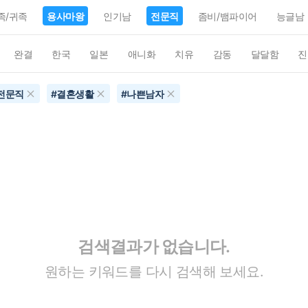
족/귀족
용사마왕
인기남
전문직
좀비/뱀파이어
능글남
완결
한국
일본
애니화
치유
감동
달달함
진
전문직
#
결혼생활
#
나쁜남자
검색결과가 없습니다.
원하는 키워드를 다시 검색해 보세요.