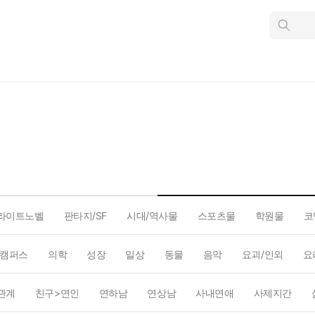
인
스
턴
트
검
색
라이트노벨
판타지/SF
시대/역사물
스포츠물
학원물
코
캠퍼스
의학
성장
일상
동물
음악
요괴/인외
요
관계
친구>연인
연하남
연상남
사내연애
사제지간