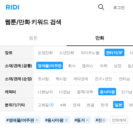
검
리
로그인
인
색
디
스
홈
턴
웹툰/만화 키워드 검색
으
트
로
검
이
색
만화
웹툰
동
장르
순정만화
소년만화
라이트노벨
판타지/SF
시
소재/관계 (공통)
영애물/여주판
회사
캠퍼스
의학
성장
일
소재/관계 (순정)
첫사랑
짝사랑
계약관계
친구>연인
연하남
캐릭터
나쁜남자
다정남
왕족/귀족
용사마왕
인기남
분위기/기타
고화질
e북
연재
완결
한국
일본
애
영애물/여주판
용사마왕
동거
전문직
일본
#
#
#
#
전체해제
#