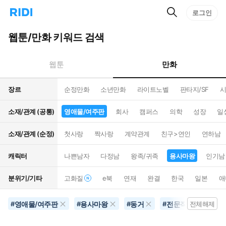
검
리
로그인
인
색
디
스
홈
턴
웹툰/만화 키워드 검색
으
트
로
검
이
색
만화
웹툰
동
장르
순정만화
소년만화
라이트노벨
판타지/SF
시
소재/관계 (공통)
영애물/여주판
회사
캠퍼스
의학
성장
일
소재/관계 (순정)
첫사랑
짝사랑
계약관계
친구>연인
연하남
캐릭터
나쁜남자
다정남
왕족/귀족
용사마왕
인기남
분위기/기타
고화질
e북
연재
완결
한국
일본
애
영애물/여주판
용사마왕
동거
전문직
달달
#
#
#
#
전체해제
#