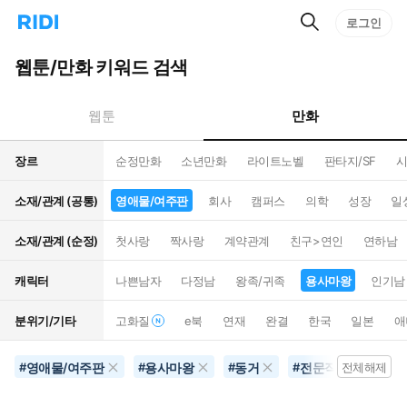
검
리
로그인
인
색
디
스
홈
턴
웹툰/만화 키워드 검색
으
트
로
검
이
색
만화
웹툰
동
장르
순정만화
소년만화
라이트노벨
판타지/SF
시
소재/관계 (공통)
영애물/여주판
회사
캠퍼스
의학
성장
일
소재/관계 (순정)
첫사랑
짝사랑
계약관계
친구>연인
연하남
캐릭터
나쁜남자
다정남
왕족/귀족
용사마왕
인기남
분위기/기타
고화질
e북
연재
완결
한국
일본
애
영애물/여주판
용사마왕
동거
전문직
리뷰
#
#
#
#
전체해제
#