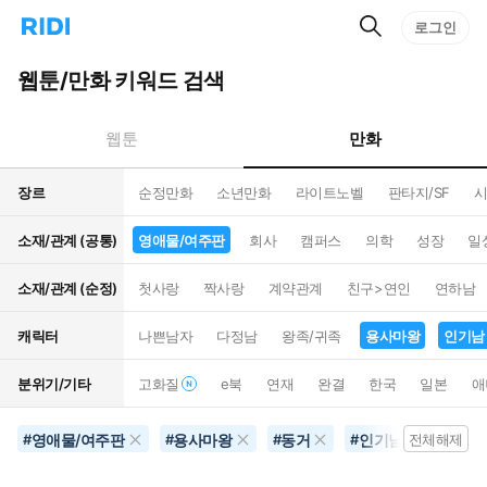
검
리
로그인
인
색
디
스
홈
턴
웹툰/만화 키워드 검색
으
트
로
검
이
색
만화
웹툰
동
장르
순정만화
소년만화
라이트노벨
판타지/SF
시
소재/관계 (공통)
영애물/여주판
회사
캠퍼스
의학
성장
일
소재/관계 (순정)
첫사랑
짝사랑
계약관계
친구>연인
연하남
캐릭터
나쁜남자
다정남
왕족/귀족
용사마왕
인기남
분위기/기타
고화질
e북
연재
완결
한국
일본
애
영애물/여주판
용사마왕
동거
인기남
#
#
#
#
전체해제