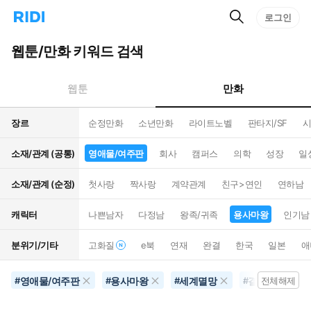
검
리
로그인
인
색
디
스
홈
턴
웹툰/만화 키워드 검색
으
트
로
검
이
색
만화
웹툰
동
장르
순정만화
소년만화
라이트노벨
판타지/SF
시
소재/관계 (공통)
영애물/여주판
회사
캠퍼스
의학
성장
일
소재/관계 (순정)
첫사랑
짝사랑
계약관계
친구>연인
연하남
캐릭터
나쁜남자
다정남
왕족/귀족
용사마왕
인기남
분위기/기타
고화질
e북
연재
완결
한국
일본
애
영애물/여주판
용사마왕
세계멸망
결혼생활
#
#
#
#
전체해제