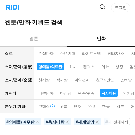
검
리
로그인
인
색
디
스
홈
턴
웹툰/만화 키워드 검색
으
트
로
검
이
색
만화
웹툰
동
장르
순정만화
소년만화
라이트노벨
판타지/SF
시
소재/관계 (공통)
영애물/여주판
회사
캠퍼스
의학
성장
일
소재/관계 (순정)
첫사랑
짝사랑
계약관계
친구>연인
연하남
캐릭터
나쁜남자
다정남
왕족/귀족
용사마왕
인기남
분위기/기타
고화질
e북
연재
완결
한국
일본
애
영애물/여주판
용사마왕
세계멸망
대체역사
#
#
#
#
전체해제