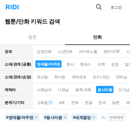
검
리
로그인
인
색
디
스
홈
턴
웹툰/만화 키워드 검색
으
트
로
검
이
색
만화
웹툰
동
장르
순정만화
소년만화
라이트노벨
판타지/SF
시
소재/관계 (공통)
영애물/여주판
회사
캠퍼스
의학
성장
일
소재/관계 (순정)
첫사랑
짝사랑
계약관계
친구>연인
연하남
캐릭터
나쁜남자
다정남
왕족/귀족
용사마왕
인기남
분위기/기타
고화질
e북
연재
완결
한국
일본
애
영애물/여주판
용사마왕
세계멸망
좀비/뱀파이어
#
#
#
#
전체해제