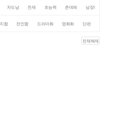
차도남
천재
초능력
츤데레
남장여자
여장남자
지함
잔인함
드라마화
영화화
단편
4컷만화
평점4
전체해제