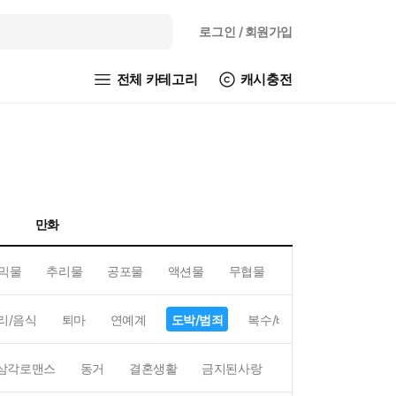
로그인
/ 회원가입
전체 카테고리
캐시충전
만화
믹물
추리물
공포물
액션물
무협물
GL/백합
리/음식
퇴마
연예계
도박/범죄
복수/배신
현대배경
삼각로맨스
동거
결혼생활
금지된사랑
하렘
역하렘