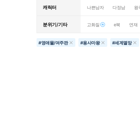
캐릭터
나쁜남자
다정남
왕
분위기/기타
고화질
e북
연재
#
영애물/여주판
#
용사마왕
#
세계멸망