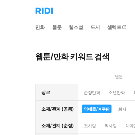
리
디
홈
만화
웹툰
웹소설
도서
셀렉트
으
로
이
동
웹툰/만화 키워드 검색
웹툰
장르
순정만화
소년만화
소재/관계 (공통)
영애물/여주판
회사
소재/관계 (순정)
첫사랑
짝사랑
계약