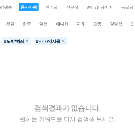
족/귀족
용사마왕
인기남
전문직
좀비/뱀파이어
능글남
완결
한국
일본
애니화
치유
감동
달달함
진
#
도박/범죄
#
시대/역사물
검색결과가 없습니다.
원하는 키워드를 다시 검색해 보세요.