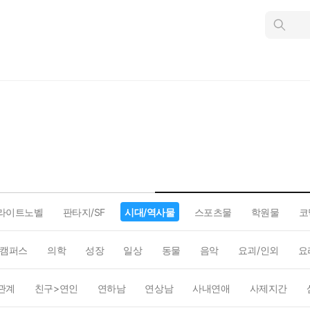
인
스
턴
트
검
색
라이트노벨
판타지/SF
시대/역사물
스포츠물
학원물
코
캠퍼스
의학
성장
일상
동물
음악
요괴/인외
요
관계
친구>연인
연하남
연상남
사내연애
사제지간