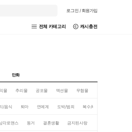
로그인
/ 회원가입
전체 카테고리
캐시충전
만화
믹물
추리물
공포물
액션물
무협물
GL/백합
리/음식
퇴마
연예계
도박/범죄
복수/배신
현대배경
삼각로맨스
동거
결혼생활
금지된사랑
하렘
역하렘