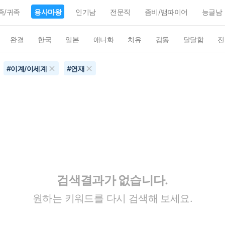
족/귀족
용사마왕
인기남
전문직
좀비/뱀파이어
능글남
완결
한국
일본
애니화
치유
감동
달달함
진
#
이계/이세계
#
연재
검색결과가 없습니다.
원하는 키워드를 다시 검색해 보세요.