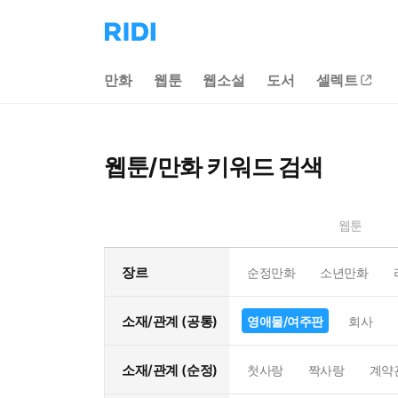
리
디
홈
만화
웹툰
웹소설
도서
셀렉트
으
로
이
동
웹툰/만화 키워드 검색
웹툰
장르
순정만화
소년만화
소재/관계 (공통)
영애물/여주판
회사
소재/관계 (순정)
첫사랑
짝사랑
계약