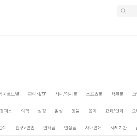
인
스
턴
트
검
색
라이트노벨
판타지/SF
시대/역사물
스포츠물
학원물
코
캠퍼스
의학
성장
일상
동물
음악
요괴/인외
요
관계
친구>연인
연하남
연상남
사내연애
사제지간