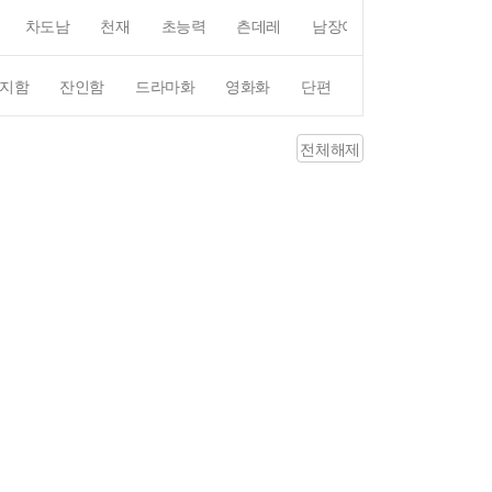
차도남
천재
초능력
츤데레
남장여자
여장남자
지함
잔인함
드라마화
영화화
단편
4컷만화
평점4
전체해제