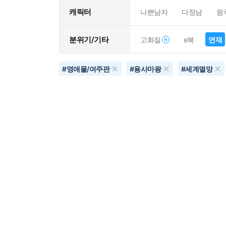
캐릭터
나쁜남자
다정남
왕
분위기/기타
고화질
e북
연재
#
영애물/여주판
#
용사마왕
#
세계멸망