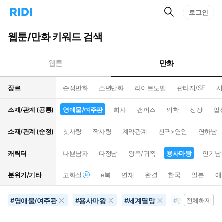
검
리
로그인
인
색
디
스
홈
턴
웹툰/만화 키워드 검색
으
트
로
검
이
색
만화
웹툰
동
장르
순정만화
소년만화
라이트노벨
판타지/SF
시
소재/관계 (공통)
영애물/여주판
회사
캠퍼스
의학
성장
일
소재/관계 (순정)
첫사랑
짝사랑
계약관계
친구>연인
연하남
캐릭터
나쁜남자
다정남
왕족/귀족
용사마왕
인기남
분위기/기타
고화질
e북
연재
완결
한국
일본
애
영애물/여주판
용사마왕
세계멸망
연상남
#
#
#
#
전체해제
#