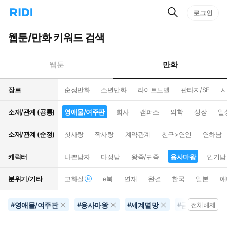
검
리
로그인
인
색
디
스
홈
턴
웹툰/만화 키워드 검색
으
트
로
검
이
색
만화
웹툰
동
장르
순정만화
소년만화
라이트노벨
판타지/SF
시
소재/관계 (공통)
영애물/여주판
회사
캠퍼스
의학
성장
일
소재/관계 (순정)
첫사랑
짝사랑
계약관계
친구>연인
연하남
캐릭터
나쁜남자
다정남
왕족/귀족
용사마왕
인기남
분위기/기타
고화질
e북
연재
완결
한국
일본
애
영애물/여주판
용사마왕
세계멸망
금지된사랑
#
#
#
#
전체해제