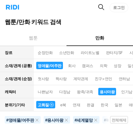
검
리
로그인
인
색
디
스
홈
턴
웹툰/만화 키워드 검색
으
트
로
검
이
색
만화
웹툰
동
장르
순정만화
소년만화
라이트노벨
판타지/SF
시
소재/관계 (공통)
영애물/여주판
회사
캠퍼스
의학
성장
일
소재/관계 (순정)
첫사랑
짝사랑
계약관계
친구>연인
연하남
캐릭터
나쁜남자
다정남
왕족/귀족
용사마왕
인기남
분위기/기타
고화질
e북
연재
완결
한국
일본
애
영애물/여주판
용사마왕
세계멸망
복수/배신
#
#
#
#
전체해제