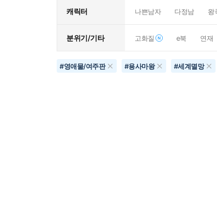
캐릭터
나쁜남자
다정남
왕
분위기/기타
고화질
e북
연재
#
영애물/여주판
#
용사마왕
#
세계멸망