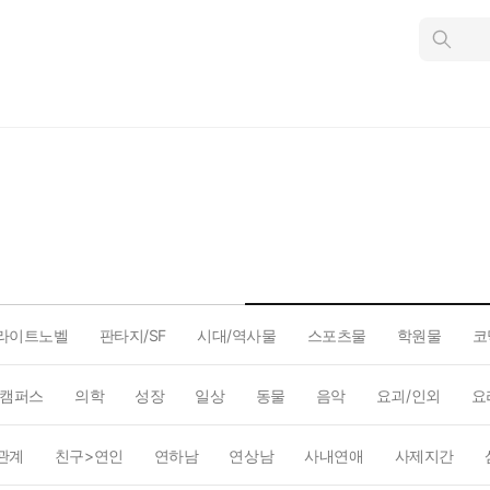
인
스
턴
트
검
색
라이트노벨
판타지/SF
시대/역사물
스포츠물
학원물
코
캠퍼스
의학
성장
일상
동물
음악
요괴/인외
요
관계
친구>연인
연하남
연상남
사내연애
사제지간