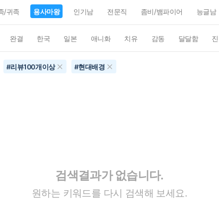
족/귀족
용사마왕
인기남
전문직
좀비/뱀파이어
능글남
완결
한국
일본
애니화
치유
감동
달달함
진
#
리뷰100개이상
#
현대배경
검색결과가 없습니다.
원하는 키워드를 다시 검색해 보세요.