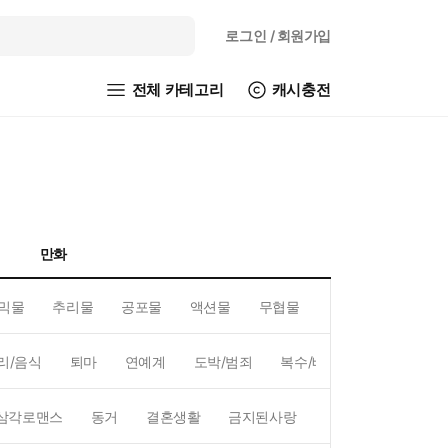
로그인
/ 회원가입
전체 카테고리
캐시충전
만화
믹물
추리물
공포물
액션물
무협물
GL/백합
리/음식
퇴마
연예계
도박/범죄
복수/배신
현대배경
삼각로맨스
동거
결혼생활
금지된사랑
하렘
역하렘