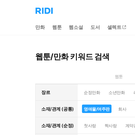
리
디
홈
만화
웹툰
웹소설
도서
셀렉트
으
로
이
동
웹툰/만화 키워드 검색
웹툰
장르
순정만화
소년만화
소재/관계 (공통)
영애물/여주판
회사
소재/관계 (순정)
첫사랑
짝사랑
계약