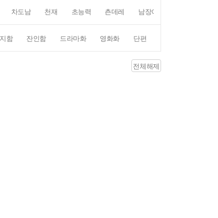
차도남
천재
초능력
츤데레
남장여자
여장남자
지함
잔인함
드라마화
영화화
단편
4컷만화
평점4
전체해제