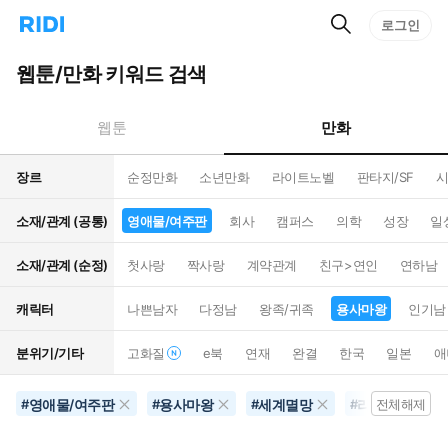
검
리
로그인
인
색
디
스
홈
턴
웹툰/만화 키워드 검색
으
트
로
검
이
색
만화
웹툰
동
장르
순정만화
소년만화
라이트노벨
판타지/SF
시
소재/관계 (공통)
영애물/여주판
회사
캠퍼스
의학
성장
일
소재/관계 (순정)
첫사랑
짝사랑
계약관계
친구>연인
연하남
캐릭터
나쁜남자
다정남
왕족/귀족
용사마왕
인기남
분위기/기타
고화질
e북
연재
완결
한국
일본
애
영애물/여주판
용사마왕
세계멸망
리뷰100개이
#
#
#
#
전체해제