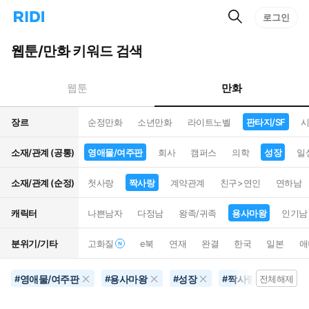
검
리
로그인
인
색
디
스
홈
턴
웹툰/만화 키워드 검색
으
트
로
검
이
색
만화
웹툰
동
장르
순정만화
소년만화
라이트노벨
판타지/SF
시
소재/관계 (공통)
영애물/여주판
회사
캠퍼스
의학
성장
일
소재/관계 (순정)
첫사랑
짝사랑
계약관계
친구>연인
연하남
캐릭터
나쁜남자
다정남
왕족/귀족
용사마왕
인기남
분위기/기타
고화질
e북
연재
완결
한국
일본
애
영애물/여주판
용사마왕
성장
짝사랑
판타지
#
#
#
#
전체해제
#