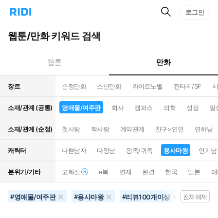
검
리
로그인
인
색
디
스
홈
턴
웹툰/만화 키워드 검색
으
트
로
검
이
색
만화
웹툰
동
장르
순정만화
소년만화
라이트노벨
판타지/SF
시
소재/관계 (공통)
영애물/여주판
회사
캠퍼스
의학
성장
일
소재/관계 (순정)
첫사랑
짝사랑
계약관계
친구>연인
연하남
캐릭터
나쁜남자
다정남
왕족/귀족
용사마왕
인기남
분위기/기타
고화질
e북
연재
완결
한국
일본
애
영애물/여주판
용사마왕
리뷰100개이상
삼각로
#
#
#
전체해제
#