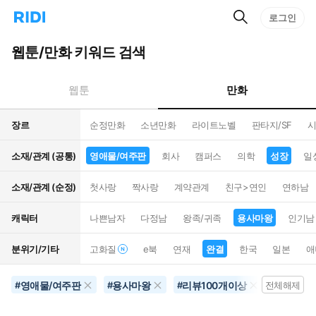
검
리
로그인
인
색
디
스
홈
턴
웹툰/만화 키워드 검색
으
트
로
검
이
색
만화
웹툰
동
장르
순정만화
소년만화
라이트노벨
판타지/SF
시
소재/관계 (공통)
영애물/여주판
회사
캠퍼스
의학
성장
일
소재/관계 (순정)
첫사랑
짝사랑
계약관계
친구>연인
연하남
캐릭터
나쁜남자
다정남
왕족/귀족
용사마왕
인기남
분위기/기타
고화질
e북
연재
완결
한국
일본
애
영애물/여주판
용사마왕
리뷰100개이상
삼각로
#
#
#
전체해제
#