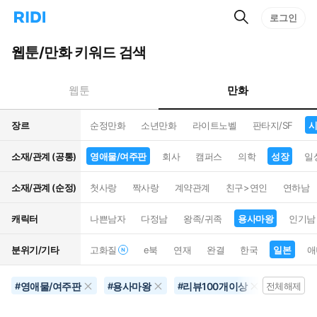
검
리
로그인
인
색
디
스
홈
턴
웹툰/만화 키워드 검색
으
트
로
검
이
색
만화
웹툰
동
장르
순정만화
소년만화
라이트노벨
판타지/SF
시
소재/관계 (공통)
영애물/여주판
회사
캠퍼스
의학
성장
일
소재/관계 (순정)
첫사랑
짝사랑
계약관계
친구>연인
연하남
캐릭터
나쁜남자
다정남
왕족/귀족
용사마왕
인기남
분위기/기타
고화질
e북
연재
완결
한국
일본
애
영애물/여주판
용사마왕
리뷰100개이상
삼각로
#
#
#
전체해제
#