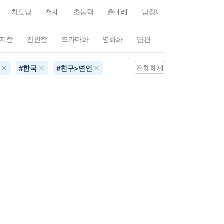
차도남
천재
초능력
츤데레
남장여자
여장남자
지함
잔인함
드라마화
영화화
단편
4컷만화
평점4
전체해제
#
한국
#
친구>연인