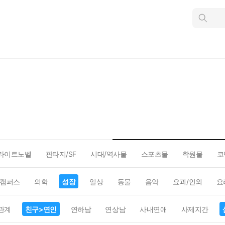
인
스
턴
트
검
색
라이트노벨
판타지/SF
시대/역사물
스포츠물
학원물
코
캠퍼스
의학
성장
일상
동물
음악
요괴/인외
요
관계
친구>연인
연하남
연상남
사내연애
사제지간