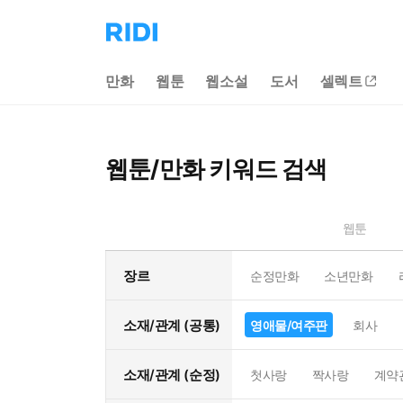
리
디
홈
만화
웹툰
웹소설
도서
셀렉트
으
로
이
동
웹툰/만화 키워드 검색
웹툰
장르
순정만화
소년만화
소재/관계 (공통)
영애물/여주판
회사
소재/관계 (순정)
첫사랑
짝사랑
계약