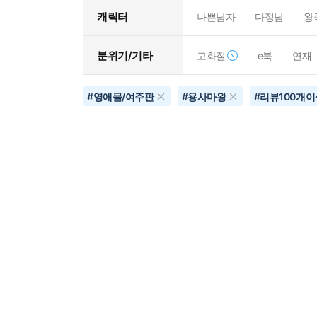
캐릭터
나쁜남자
다정남
왕
분위기/기타
고화질
e북
연재
#
영애물/여주판
#
용사마왕
#
리뷰100개이