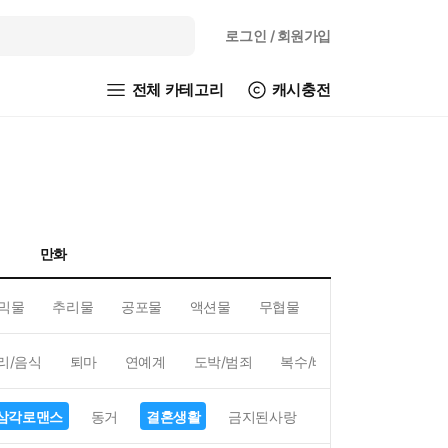
로그인
/ 회원가입
전체 카테고리
캐시충전
만화
믹물
추리물
공포물
액션물
무협물
GL/백합
리/음식
퇴마
연예계
도박/범죄
복수/배신
현대배경
삼각로맨스
동거
결혼생활
금지된사랑
하렘
역하렘