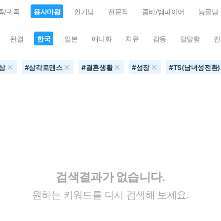
족/귀족
용사마왕
인기남
전문직
좀비/뱀파이어
능글남
완결
한국
일본
애니화
치유
감동
달달함
진
상
#
삼각로맨스
#
결혼생활
#
성장
#
TS(남녀성전환)
검색결과가 없습니다.
원하는 키워드를 다시 검색해 보세요.