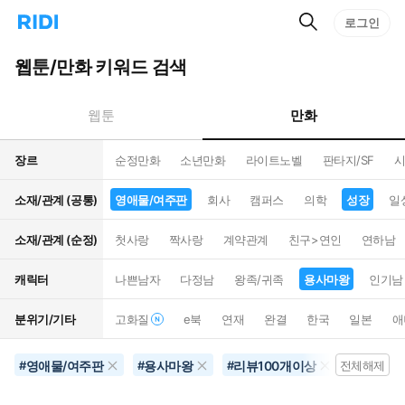
검
리
로그인
인
색
디
스
홈
턴
웹툰/만화 키워드 검색
으
트
로
검
이
색
만화
웹툰
동
장르
순정만화
소년만화
라이트노벨
판타지/SF
시
소재/관계 (공통)
영애물/여주판
회사
캠퍼스
의학
성장
일
소재/관계 (순정)
첫사랑
짝사랑
계약관계
친구>연인
연하남
캐릭터
나쁜남자
다정남
왕족/귀족
용사마왕
인기남
분위기/기타
고화질
e북
연재
완결
한국
일본
애
영애물/여주판
용사마왕
리뷰100개이상
삼각로
#
#
#
전체해제
#