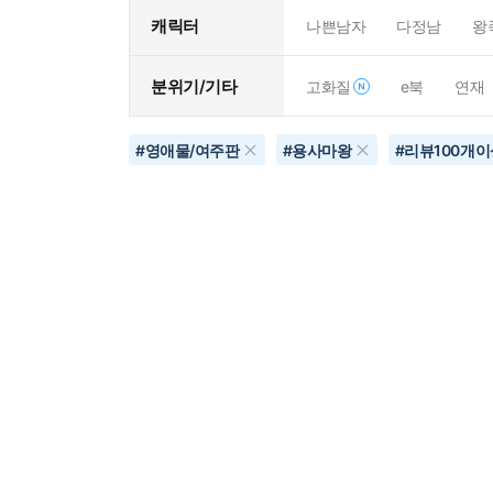
캐릭터
나쁜남자
다정남
왕
분위기/기타
고화질
e북
연재
#
영애물/여주판
#
용사마왕
#
리뷰100개이