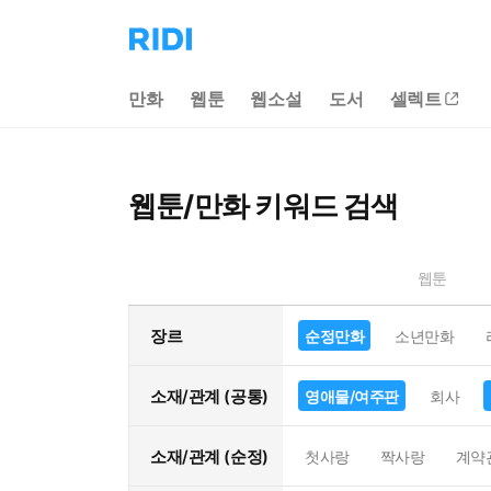
리
디
홈
만화
웹툰
웹소설
도서
셀렉트
으
로
이
동
웹툰/만화 키워드 검색
웹툰
장르
순정만화
소년만화
소재/관계 (공통)
영애물/여주판
회사
소재/관계 (순정)
첫사랑
짝사랑
계약