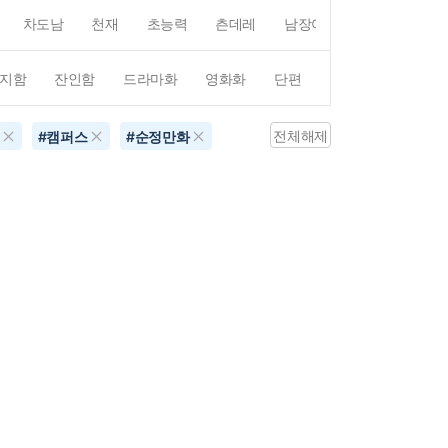
차도남
천재
초능력
츤데레
남장여자
여장남자
지함
잔인함
드라마화
영화화
단편
4컷만화
평점4
전체해제
#
캠퍼스
#
순정만화