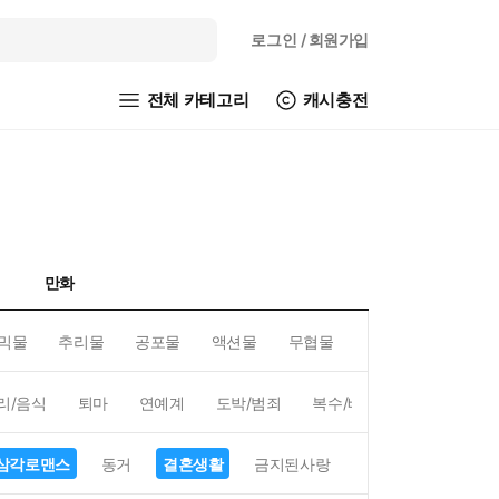
로그인
/ 회원가입
전체 카테고리
캐시충전
만화
믹물
추리물
공포물
액션물
무협물
GL/백합
리/음식
퇴마
연예계
도박/범죄
복수/배신
현대배경
삼각로맨스
동거
결혼생활
금지된사랑
하렘
역하렘