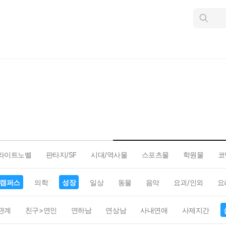
인
스
턴
트
검
색
라이트노벨
판타지/SF
시대/역사물
스포츠물
학원물
코
캠퍼스
의학
성장
일상
동물
음악
요괴/인외
요
관계
친구>연인
연하남
연상남
사내연애
사제지간