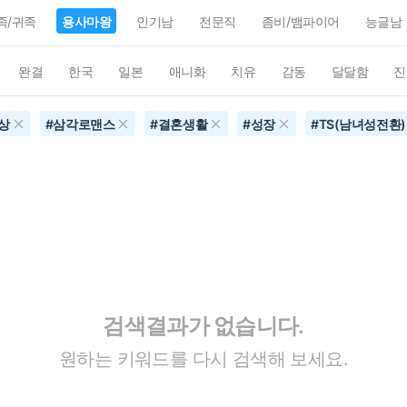
족/귀족
용사마왕
인기남
전문직
좀비/뱀파이어
능글남
완결
한국
일본
애니화
치유
감동
달달함
진
상
#
삼각로맨스
#
결혼생활
#
성장
#
TS(남녀성전환)
검색결과가 없습니다.
원하는 키워드를 다시 검색해 보세요.