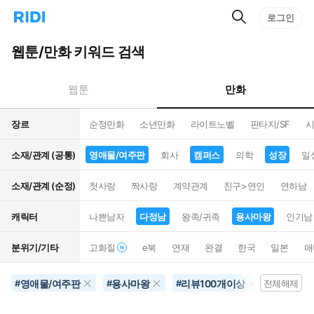
검
리
로그인
인
색
디
스
홈
턴
웹툰/만화 키워드 검색
으
트
로
검
이
색
만화
웹툰
동
장르
순정만화
소년만화
라이트노벨
판타지/SF
시
소재/관계 (공통)
영애물/여주판
회사
캠퍼스
의학
성장
일
소재/관계 (순정)
첫사랑
짝사랑
계약관계
친구>연인
연하남
캐릭터
나쁜남자
다정남
왕족/귀족
용사마왕
인기남
분위기/기타
고화질
e북
연재
완결
한국
일본
애
영애물/여주판
용사마왕
리뷰100개이상
삼각로
#
#
#
전체해제
#