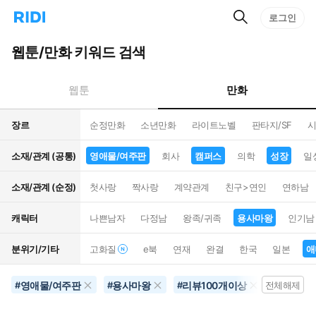
검
리
로그인
인
색
디
스
홈
턴
웹툰/만화 키워드 검색
으
트
로
검
이
색
만화
웹툰
동
장르
순정만화
소년만화
라이트노벨
판타지/SF
시
소재/관계 (공통)
영애물/여주판
회사
캠퍼스
의학
성장
일
소재/관계 (순정)
첫사랑
짝사랑
계약관계
친구>연인
연하남
캐릭터
나쁜남자
다정남
왕족/귀족
용사마왕
인기남
분위기/기타
고화질
e북
연재
완결
한국
일본
애
영애물/여주판
용사마왕
리뷰100개이상
삼각로
#
#
#
전체해제
#