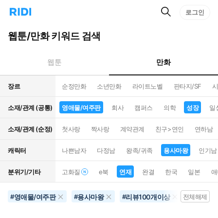
검
리
로그인
인
색
디
스
홈
턴
웹툰/만화 키워드 검색
으
트
로
검
이
색
만화
웹툰
동
장르
순정만화
소년만화
라이트노벨
판타지/SF
시
소재/관계 (공통)
영애물/여주판
회사
캠퍼스
의학
성장
일
소재/관계 (순정)
첫사랑
짝사랑
계약관계
친구>연인
연하남
캐릭터
나쁜남자
다정남
왕족/귀족
용사마왕
인기남
분위기/기타
고화질
e북
연재
완결
한국
일본
애
영애물/여주판
용사마왕
리뷰100개이상
삼각로
#
#
#
전체해제
#