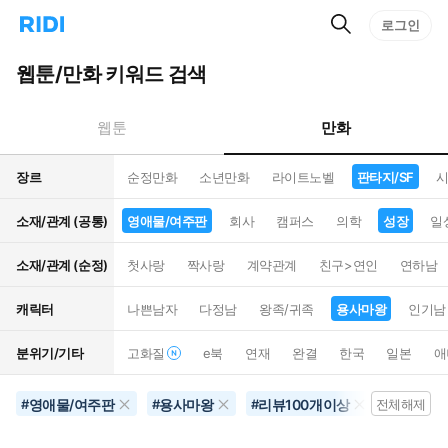
검
리
로그인
인
색
디
스
홈
턴
웹툰/만화 키워드 검색
으
트
로
검
이
색
만화
웹툰
동
장르
순정만화
소년만화
라이트노벨
판타지/SF
시
소재/관계 (공통)
영애물/여주판
회사
캠퍼스
의학
성장
일
소재/관계 (순정)
첫사랑
짝사랑
계약관계
친구>연인
연하남
캐릭터
나쁜남자
다정남
왕족/귀족
용사마왕
인기남
분위기/기타
고화질
e북
연재
완결
한국
일본
애
영애물/여주판
용사마왕
리뷰100개이상
삼각로
#
#
#
전체해제
#