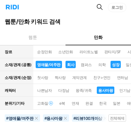
검
리
로그인
인
색
디
스
홈
턴
웹툰/만화 키워드 검색
으
트
로
검
이
색
만화
웹툰
동
장르
순정만화
소년만화
라이트노벨
판타지/SF
시
소재/관계 (공통)
영애물/여주판
회사
캠퍼스
의학
성장
일
소재/관계 (순정)
첫사랑
짝사랑
계약관계
친구>연인
연하남
캐릭터
나쁜남자
다정남
왕족/귀족
용사마왕
인기남
분위기/기타
고화질
e북
연재
완결
한국
일본
애
영애물/여주판
용사마왕
리뷰100개이상
삼각로
#
#
#
전체해제
#