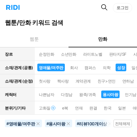
검
리
로그인
인
색
디
스
홈
턴
웹툰/만화 키워드 검색
으
트
로
검
이
색
만화
웹툰
동
장르
순정만화
소년만화
라이트노벨
판타지/SF
시
소재/관계 (공통)
영애물/여주판
회사
캠퍼스
의학
성장
일
소재/관계 (순정)
첫사랑
짝사랑
계약관계
친구>연인
연하남
캐릭터
나쁜남자
다정남
왕족/귀족
용사마왕
인기남
분위기/기타
고화질
e북
연재
완결
한국
일본
애
영애물/여주판
용사마왕
리뷰100개이상
삼각로
#
#
#
전체해제
#