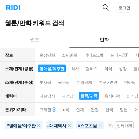
검
리
로그인
인
색
디
스
홈
턴
웹툰/만화 키워드 검색
으
트
로
검
이
색
만화
웹툰
동
장르
순정만화
소년만화
라이트노벨
판타지/SF
시
소재/관계 (공통)
영애물/여주판
회사
캠퍼스
의학
성장
일
소재/관계 (순정)
첫사랑
짝사랑
계약관계
친구>연인
연하남
캐릭터
나쁜남자
다정남
왕족/귀족
용사마왕
인기남
분위기/기타
고화질
e북
연재
완결
한국
일본
애
영애물/여주판
대체역사
스포츠물
왕족/귀족
#
#
#
#
전체해제