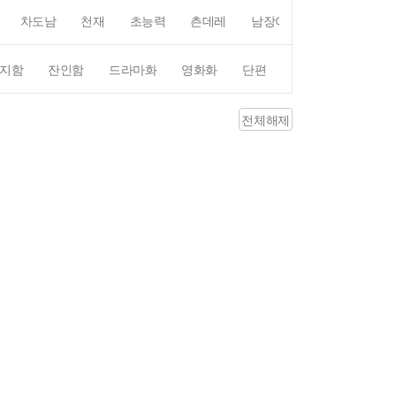
차도남
천재
초능력
츤데레
남장여자
여장남자
지함
잔인함
드라마화
영화화
단편
4컷만화
평점4
전체해제