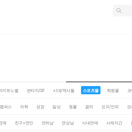
인
스
턴
트
검
색
라이트노벨
판타지/SF
시대/역사물
스포츠물
학원물
코
캠퍼스
의학
성장
일상
동물
음악
요괴/인외
요
관계
친구>연인
연하남
연상남
사내연애
사제지간