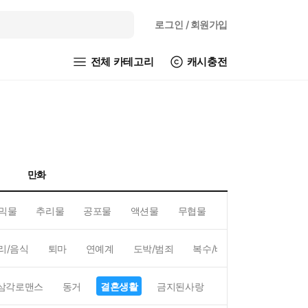
로그인
/ 회원가입
전체 카테고리
캐시충전
만화
믹물
추리물
공포물
액션물
무협물
GL/백합
리/음식
퇴마
연예계
도박/범죄
복수/배신
현대배경
삼각로맨스
동거
결혼생활
금지된사랑
하렘
역하렘