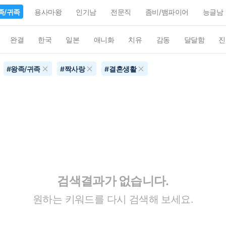
족/귀족
용사마왕
인기남
전문직
좀비/뱀파이어
능글남
완결
한국
일본
애니화
치유
감동
달달함
진
#
왕족/귀족
#
짝사랑
#
결혼생활
검색결과가 없습니다.
원하는 키워드를 다시 검색해 보세요.