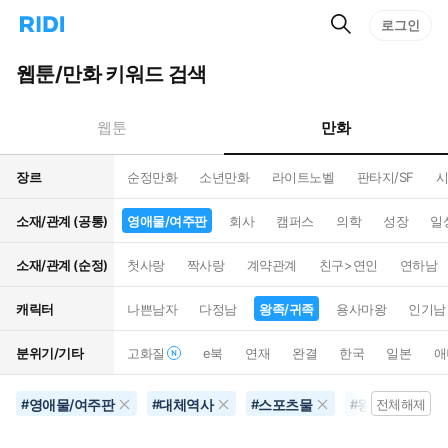
검
리
로그인
인
색
디
스
홈
턴
웹툰/만화 키워드 검색
으
트
로
검
이
색
만화
웹툰
동
장르
순정만화
소년만화
라이트노벨
판타지/SF
시
소재/관계 (공통)
영애물/여주판
회사
캠퍼스
의학
성장
일
소재/관계 (순정)
첫사랑
짝사랑
계약관계
친구>연인
연하남
캐릭터
나쁜남자
다정남
왕족/귀족
용사마왕
인기남
분위기/기타
고화질
e북
연재
완결
한국
일본
애
영애물/여주판
대체역사
스포츠물
왕족/귀족
#
#
#
#
전체해제