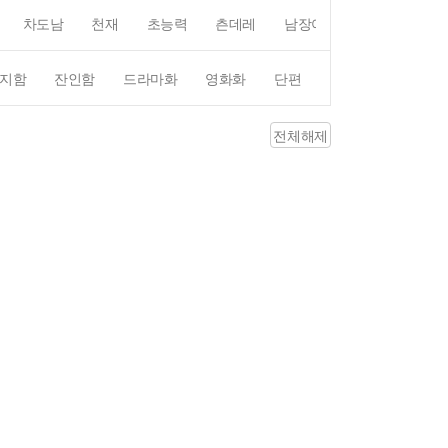
차도남
천재
초능력
츤데레
남장여자
여장남자
지함
잔인함
드라마화
영화화
단편
4컷만화
평점4
전체해제