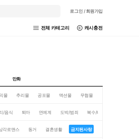
로그인
/ 회원가입
전체 카테고리
캐시충전
만화
믹물
추리물
공포물
액션물
무협물
GL/백합
리/음식
퇴마
연예계
도박/범죄
복수/배신
현대배경
삼각로맨스
동거
결혼생활
금지된사랑
하렘
역하렘