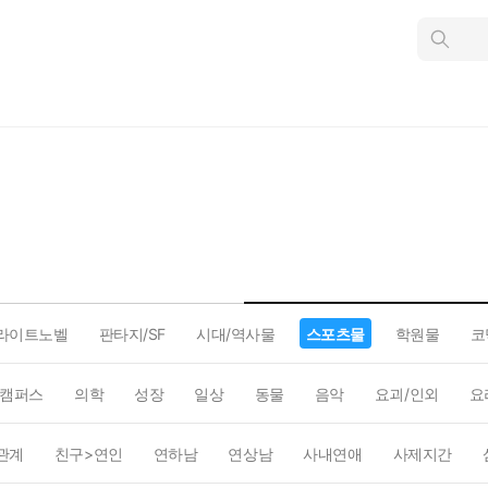
인
스
턴
트
검
색
라이트노벨
판타지/SF
시대/역사물
스포츠물
학원물
코
캠퍼스
의학
성장
일상
동물
음악
요괴/인외
요
관계
친구>연인
연하남
연상남
사내연애
사제지간