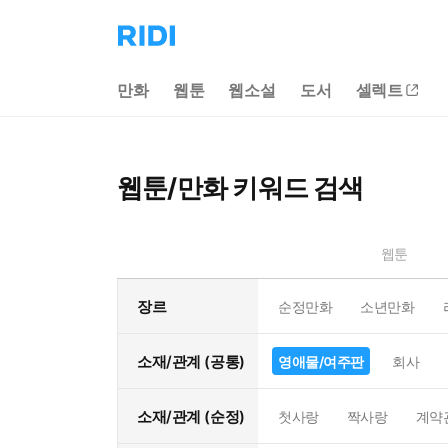
리
디
홈
만화
웹툰
웹소설
도서
셀렉트
으
로
이
동
웹툰/만화 키워드 검색
웹툰
장르
순정만화
소년만화
소재/관계 (공통)
영애물/여주판
회사
소재/관계 (순정)
첫사랑
짝사랑
계약