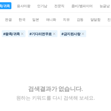
족/귀족
용사마왕
인기남
전문직
좀비/뱀파이어
능글남
완결
한국
일본
애니화
치유
감동
달달함
진
#
왕족/귀족
#
기다리면무료
#
금지된사랑
검색결과가 없습니다.
원하는 키워드를 다시 검색해 보세요.