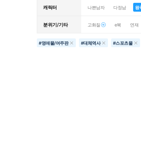
캐릭터
나쁜남자
다정남
왕
분위기/기타
고화질
e북
연재
#
영애물/여주판
#
대체역사
#
스포츠물