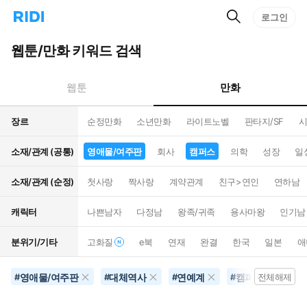
검
리
로그인
인
색
디
스
홈
턴
웹툰/만화 키워드 검색
으
트
로
검
이
색
만화
웹툰
동
장르
순정만화
소년만화
라이트노벨
판타지/SF
시
소재/관계 (공통)
영애물/여주판
회사
캠퍼스
의학
성장
일
소재/관계 (순정)
첫사랑
짝사랑
계약관계
친구>연인
연하남
캐릭터
나쁜남자
다정남
왕족/귀족
용사마왕
인기남
분위기/기타
고화질
e북
연재
완결
한국
일본
애
영애물/여주판
대체역사
연예계
캠퍼스
#
#
#
#
전체해제