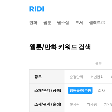
리
디
홈
만화
웹툰
웹소설
도서
셀렉트
으
로
이
동
웹툰/만화 키워드 검색
웹툰
장르
순정만화
소년만화
소재/관계 (공통)
영애물/여주판
회사
소재/관계 (순정)
첫사랑
짝사랑
계약