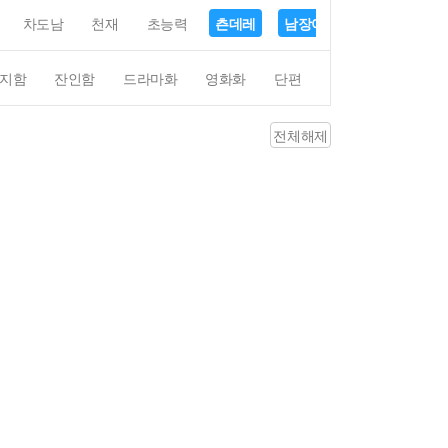
차도남
천재
초능력
츤데레
남장여자
여장남자
지함
잔인함
드라마화
영화화
단편
4컷만화
평점4
전체해제