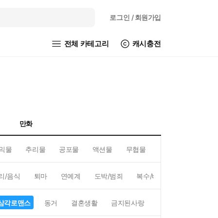
로그인
/ 회원가입
전체 카테고리
캐시충전
만화
믹물
추리물
공포물
액션물
무협물
GL/백합
리/음식
퇴마
연예계
도박/범죄
복수/배신
현대배경
삼각로맨스
동거
결혼생활
금지된사랑
하렘
역하렘