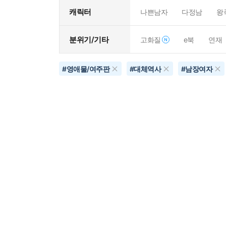
캐릭터
나쁜남자
다정남
왕
분위기/기타
고화질
e북
연재
#
영애물/여주판
#
대체역사
#
남장여자