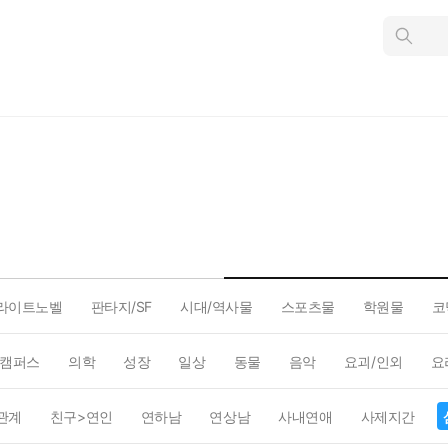
인
스
턴
트
검
색
라이트노벨
판타지/SF
시대/역사물
스포츠물
학원물
코
캠퍼스
의학
성장
일상
동물
음악
요괴/인외
요
관계
친구>연인
연하남
연상남
사내연애
사제지간