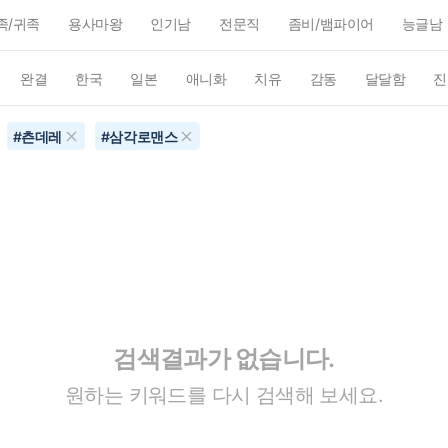
족/귀족
용사마왕
인기남
전문직
좀비/뱀파이어
능글남
완결
한국
일본
애니화
치유
감동
달달함
진
#
츤데레
#
삼각로맨스
검색결과가 없습니다.
원하는 키워드를 다시 검색해 보세요.