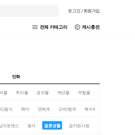
로그인
/ 회원가입
전체 카테고리
캐시충전
만화
믹물
추리물
공포물
액션물
무협물
GL/백합
리/음식
퇴마
연예계
도박/범죄
복수/배신
현대배경
삼각로맨스
동거
결혼생활
금지된사랑
하렘
역하렘