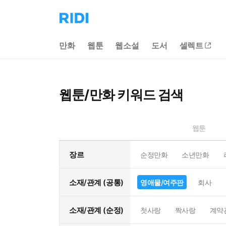
리
디
홈
만화
웹툰
웹소설
도서
셀렉트
으
로
이
동
웹툰/만화 키워드 검색
웹툰
장르
순정만화
소년만화
소재/관계 (공통)
영애물/여주판
회사
소재/관계 (순정)
첫사랑
짝사랑
계약