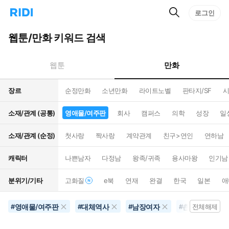
검
리
로그인
인
색
디
스
홈
턴
웹툰/만화 키워드 검색
으
트
로
검
이
색
만화
웹툰
동
장르
순정만화
소년만화
라이트노벨
판타지/SF
시
소재/관계 (공통)
영애물/여주판
회사
캠퍼스
의학
성장
일
소재/관계 (순정)
첫사랑
짝사랑
계약관계
친구>연인
연하남
캐릭터
나쁜남자
다정남
왕족/귀족
용사마왕
인기남
분위기/기타
고화질
e북
연재
완결
한국
일본
애
영애물/여주판
대체역사
남장여자
츤데레
#
#
#
#
전체해제
#