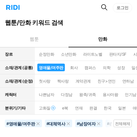
검
리
로그인
인
색
디
스
홈
턴
웹툰/만화 키워드 검색
으
트
로
검
이
색
만화
웹툰
동
장르
순정만화
소년만화
라이트노벨
판타지/SF
시
소재/관계 (공통)
영애물/여주판
회사
캠퍼스
의학
성장
일
소재/관계 (순정)
첫사랑
짝사랑
계약관계
친구>연인
연하남
캐릭터
나쁜남자
다정남
왕족/귀족
용사마왕
인기남
분위기/기타
고화질
e북
연재
완결
한국
일본
애
영애물/여주판
대체역사
남장여자
츤데레
#
#
#
#
전체해제
#